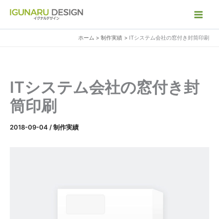
内
容
を
ホーム
制作実績
ITシステム会社の窓付き封筒印刷
ス
キ
ッ
プ
ITシステム会社の窓付き封
筒印刷
2018-09-04
/
制作実績