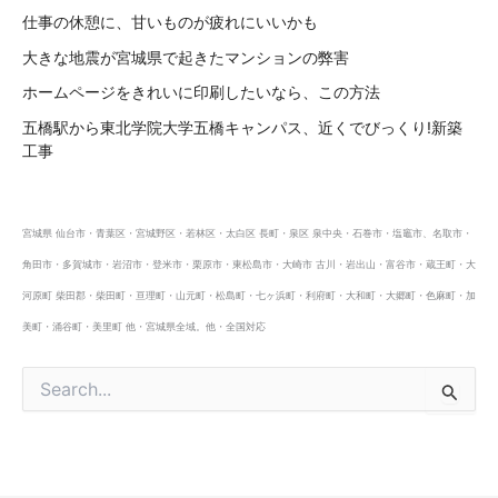
仕事の休憩に、甘いものが疲れにいいかも
大きな地震が宮城県で起きたマンションの弊害
ホームページをきれいに印刷したいなら、この方法
五橋駅から東北学院大学五橋キャンパス、近くでびっくり!新築
工事
宮城県 仙台市・青葉区・宮城野区・若林区・太白区 長町・泉区 泉中央・石巻市・塩竈市、名取市・
角田市・多賀城市・岩沼市・登米市・栗原市・東松島市・大崎市 古川・岩出山・富谷市・蔵王町・大
河原町 柴田郡・柴田町・亘理町・山元町・松島町・七ヶ浜町・利府町・大和町・大郷町・色麻町・加
美町・涌谷町・美里町 他・宮城県全域。他・全国対応
検
索
対
象
: