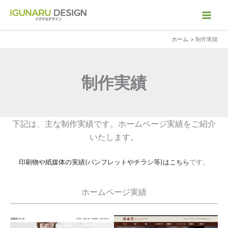
内
容
を
ホーム
制作実績
ス
キ
ッ
制作実績
プ
下記は、主な制作実績です。ホームページ実績をご紹介
いたします。
印刷物や紙媒体の実績(パンフレットやチラシ等)はこちら
です。
ホームページ実績