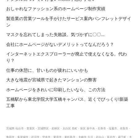
おしゃれなファッション系のホームページ制作実績
製造業の営業ツールを手がけたサービス案内パンフレットデザイ
ン
マスクを忘れてしまった失敗談。気づかずに〇〇…
会社にホームページがないデメリットってなんだろう？
インターネットエクスプローラーが廃止で使えなくなる。代わ
り？
仕事の休憩に、甘いものが疲れにいいかも
大きな地震が宮城県で起きたマンションの弊害
ホームページをきれいに印刷したいなら、この方法
五橋駅から東北学院大学五橋キャンパス、近くでびっくり!新築
工事
宮城県 仙台市・青葉区・宮城野区・若林区・太白区 長町・泉区 泉中央・石巻市・塩竈市、名取市・
角田市・多賀城市・岩沼市・登米市・栗原市・東松島市・大崎市 古川・岩出山・富谷市・蔵王町・大