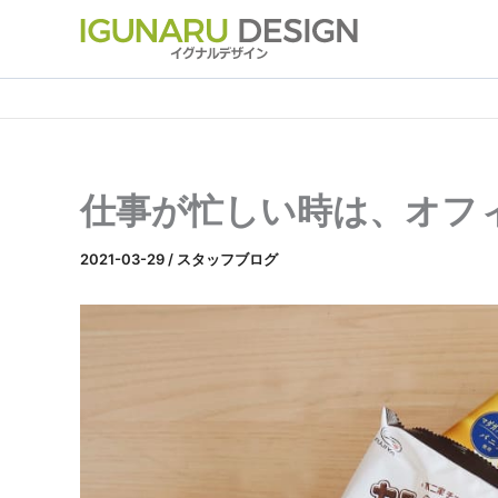
内
容
を
ス
キ
ッ
プ
仕事が忙しい時は、オフ
2021-03-29
/
スタッフブログ