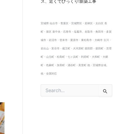
ス、近くでびっくり!新築工事
宮城県 仙台市・青葉区・宮城野区・若林区・太白区 長
町・泉区 泉中央・石巻市・塩竈市、名取市・角田市・多賀
城市・岩沼市・登米市・栗原市・東松島市・大崎市 古川・
岩出山・富谷市・蔵王町・大河原町 柴田郡・柴田町・亘理
町・山元町・松島町・七ヶ浜町・利府町・大和町・大郷
町・色麻町・加美町・涌谷町・美里町 他・宮城県全域。
他・全国対応
検
索
対
象
: