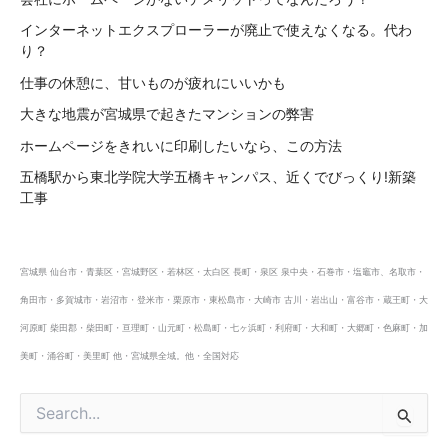
インターネットエクスプローラーが廃止で使えなくなる。代わ
り？
仕事の休憩に、甘いものが疲れにいいかも
大きな地震が宮城県で起きたマンションの弊害
ホームページをきれいに印刷したいなら、この方法
五橋駅から東北学院大学五橋キャンパス、近くでびっくり!新築
工事
宮城県 仙台市・青葉区・宮城野区・若林区・太白区 長町・泉区 泉中央・石巻市・塩竈市、名取市・
角田市・多賀城市・岩沼市・登米市・栗原市・東松島市・大崎市 古川・岩出山・富谷市・蔵王町・大
河原町 柴田郡・柴田町・亘理町・山元町・松島町・七ヶ浜町・利府町・大和町・大郷町・色麻町・加
美町・涌谷町・美里町 他・宮城県全域。他・全国対応
検
索
対