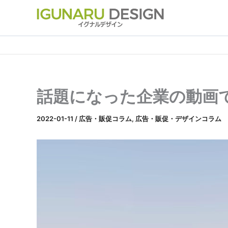
内
容
を
ス
キ
ッ
プ
話題になった企業の動画
2022-01-11
/
広告・販促コラム
,
広告・販促・デザインコラム