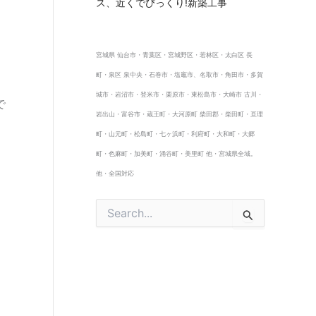
ス、近くでびっくり!新築工事
。
宮城県 仙台市・青葉区・宮城野区・若林区・太白区 長
町・泉区 泉中央・石巻市・塩竈市、名取市・角田市・多賀
城市・岩沼市・登米市・栗原市・東松島市・大崎市 古川・
で
岩出山・富谷市・蔵王町・大河原町 柴田郡・柴田町・亘理
町・山元町・松島町・七ヶ浜町・利府町・大和町・大郷
町・色麻町・加美町・涌谷町・美里町 他・宮城県全域。
他・全国対応
検
索
対
象
: