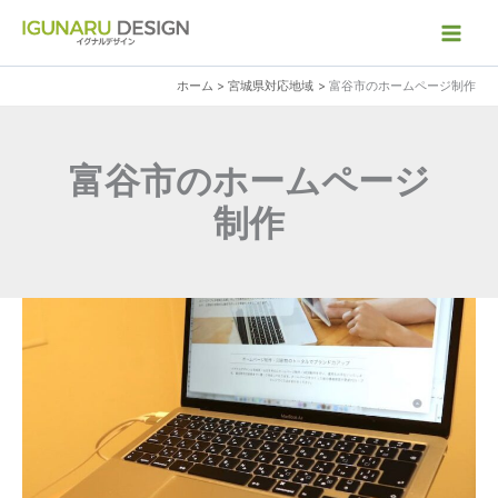
内
容
を
ホーム
宮城県対応地域
富谷市のホームページ制作
ス
キ
ッ
富谷市のホームページ
プ
制作